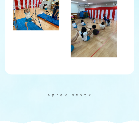
＜ｐｒｅｖ
ｎｅｘｔ＞