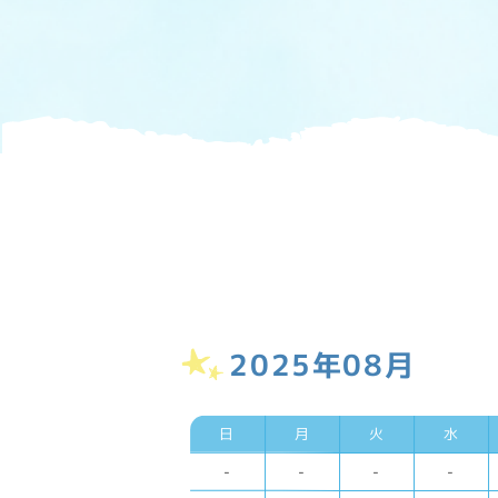
2025年08月
日
月
火
水
-
-
-
-