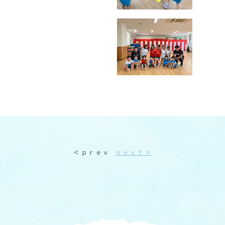
＜ｐｒｅｖ
ｎｅｘｔ＞