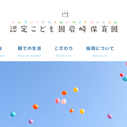
内
園での生活
こだわり
採用について
ion
Day & event
Feature
Recruit