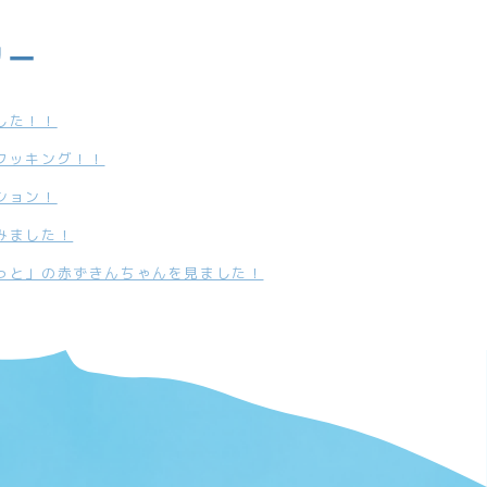
リー
した！！
クッキング！！
ション！
みました！
っと」の赤ずきんちゃんを見ました！