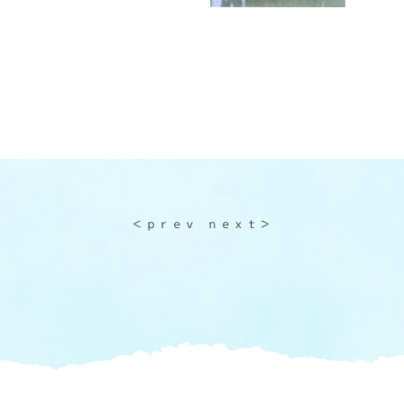
＜ｐｒｅｖ
ｎｅｘｔ＞