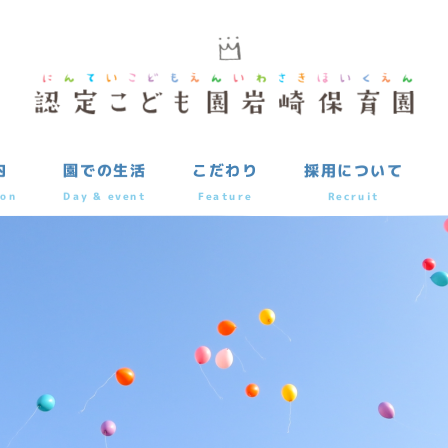
内
園での生活
こだわり
採用について
ion
Day & event
Feature
Recruit