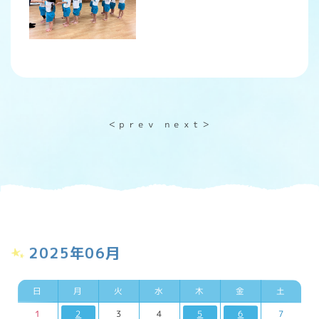
＜ｐｒｅｖ
ｎｅｘｔ＞
2025年06月
日
月
火
水
木
金
土
1
2
3
4
5
6
7