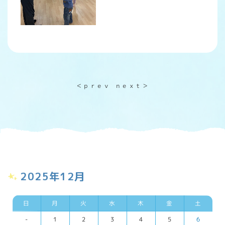
＜ｐｒｅｖ
ｎｅｘｔ＞
2025年12月
日
月
火
水
木
金
土
-
1
2
3
4
5
6