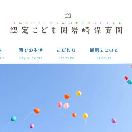
内
園での生活
こだわり
採用について
ion
Day & event
Feature
Recruit