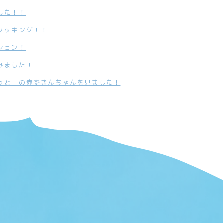
した！！
クッキング！！
ション！
みました！
っと」の赤ずきんちゃんを見ました！