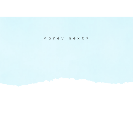
＜ｐｒｅｖ
ｎｅｘｔ＞