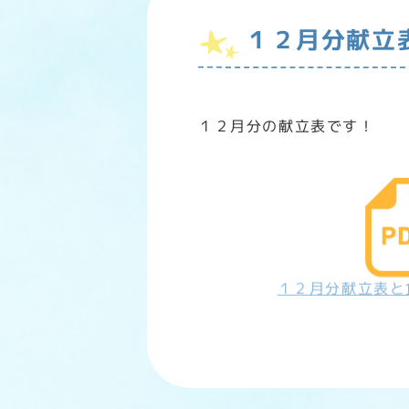
１２月分献立
１２月分の献立表です！
１２月分献立表と