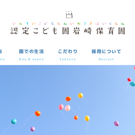
内
園での生活
こだわり
採用について
ion
Day & event
Feature
Recruit